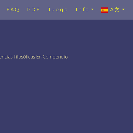
FAQ
PDF
Juego
Info
A文
encias Filosóficas En Compendio