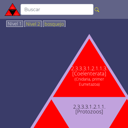
Nivel 1
Nivel 2
bosquejo
2.3.3.3.1.2.1.1.3.
[Coelenterata]
(Cnidaria, primer
Eumetazoa)
2.3.3.3.1.2.1.1.
[Protozoos]