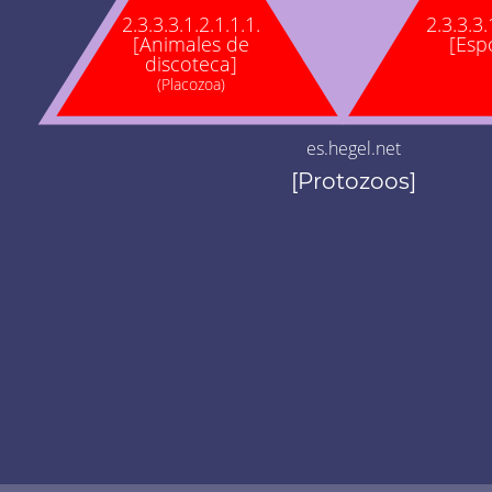
2.3.3.3.1.2.1.1.1.
2.3.3.3.
[Animales de
[Esp
discoteca]
(Placozoa)
es.hegel.net
[Protozoos]