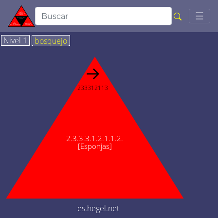
Togg
☰
Nivel 1
bosquejo
→
233312113
2.3.3.3.1.2.1.1.2.
[Esponjas]
es.hegel.net