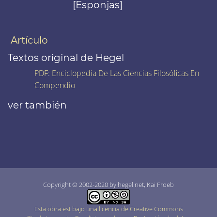
[Esponjas]
Artículo
Textos original de Hegel
PDF
:
Enciclopedia De Las Ciencias Filosóficas En
Compendio
ver también
Copyright © 2002-2020 by hegel.net, Kai Froeb
Esta obra est bajo una licencia de Creative Commons