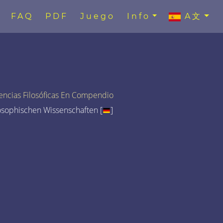
FAQ
PDF
Juego
Info
A文
encias Filosóficas En Compendio
osophischen Wissenschaften [
]