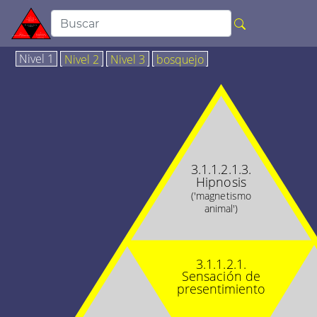
Nivel 1
Nivel 2
Nivel 3
bosquejo
3.1.1.2.1.3.
Hipnosis
('magnetismo
animal')
3.1.1.2.1.
Sensación de
presentimiento