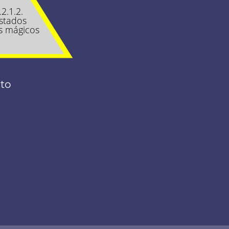
.2.1.2.
stados
s mágicos
nto