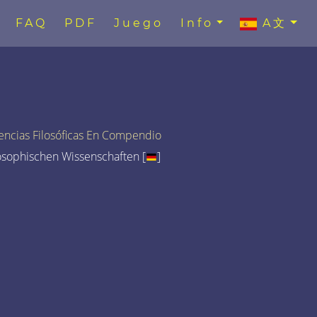
FAQ
PDF
Juego
Info
A文
encias Filosóficas En Compendio
osophischen Wissenschaften [
]