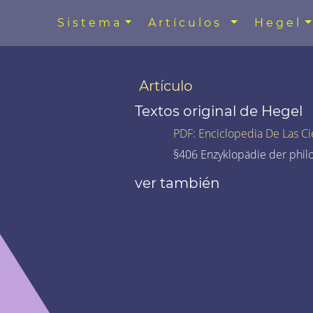
Sistema
Artículos
Hegel
Artículo
Textos original de Hegel
PDF
:
Enciclopedia De Las Ci
§406 Enzyklopädie der phil
ver también