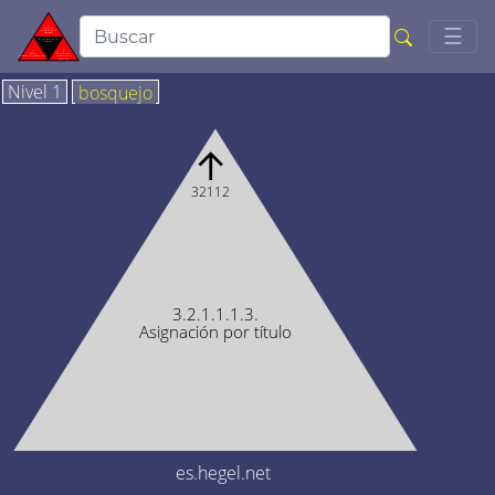
Togg
☰
Nivel 1
bosquejo
↑
32112
3.2.1.1.1.3.
Asignación por título
es.hegel.net