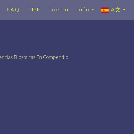
FAQ
PDF
Juego
Info
A文
encias Filosóficas En Compendio