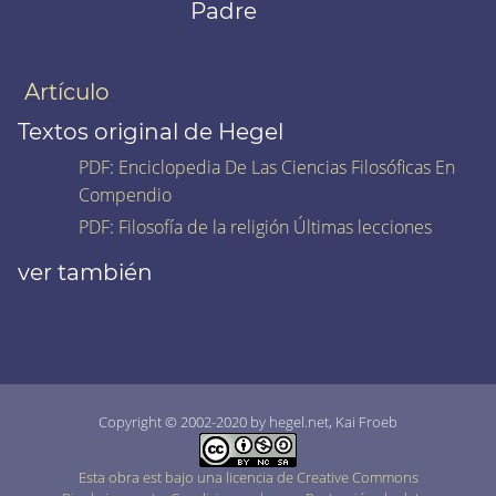
Padre
Artículo
Textos original de Hegel
PDF
:
Enciclopedia De Las Ciencias Filosóficas En
Compendio
PDF
:
Filosofía de la religión Últimas lecciones
ver también
Copyright © 2002-2020 by hegel.net, Kai Froeb
Esta obra est bajo una licencia de Creative Commons