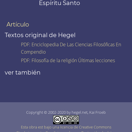
Espíritu Santo
Artículo
Textos original de Hegel
PDF
:
Enciclopedia De Las Ciencias Filosóficas En
Compendio
PDF
:
Filosofía de la religión Últimas lecciones
ver también
Copyright © 2002-2020 by hegel.net, Kai Froeb
Esta obra est bajo una licencia de Creative Commons