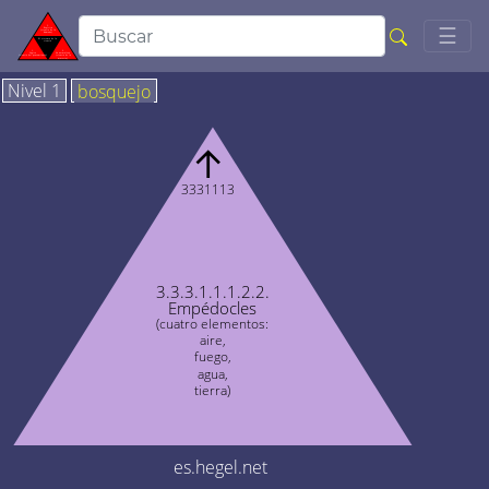
Togg
☰
Nivel 1
bosquejo
↑
3331113
3.3.3.1.1.1.2.2.
Empédocles
(cuatro elementos:
aire,
fuego,
agua,
tierra)
es.hegel.net