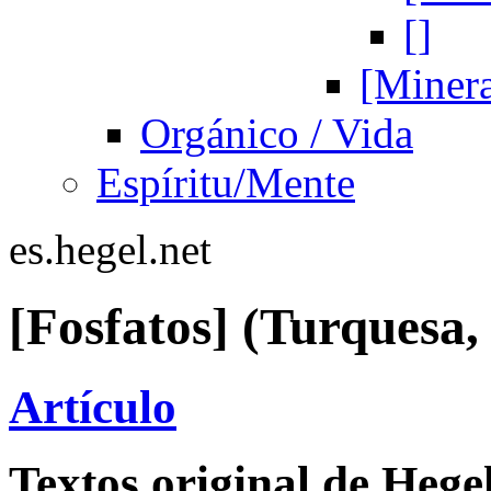
[]
[Minera
Orgánico / Vida
Espíritu/Mente
es.hegel.net
[Fosfatos] (Turquesa,
Artículo
Textos original de Hege