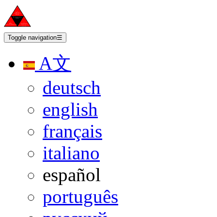
Toggle navigation
☰
A文
deutsch
english
français
italiano
español
português