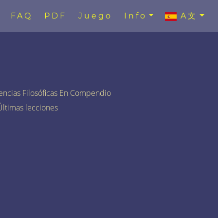
FAQ
PDF
Juego
Info
A文
encias Filosóficas En Compendio
 Últimas lecciones