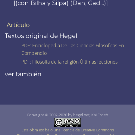
[(con Bilha y Silpa) (Dan, Gad...)]
Artículo
Textos original de Hegel
PDF
:
Enciclopedia De Las Ciencias Filosóficas En
Compendio
PDF
:
Filosofía de la religión Últimas lecciones
ver también
Copyright © 2002-2020 by hegel.net, Kai Froeb
Esta obra est bajo una licencia de Creative Commons